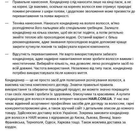
Правильне нанесення. Кондиціонер слід наносити лише на кінці пасм, а не
на корені. Це важливо, оскільки на коренях волосся вже отримує природні
поживні речовини з шкіри голови, і додаткове зволоження може призвести до
перевантаження та появи жирності.
Техніка нанесення. Наносьте кондиціонер на вологе волосся, м'яко
розподіляючи його пальцями або спеціальним гребінцем. Залиште
кондиціонер на кілька хвилин, щоб він встиг подіяти, а потім ретельно
змийте теплою або прохолодною водою. Останній варіант є більш
рекомендованим, адже змивання прохолодною водою допоможе краще
закрити кутикули локонів та зафіксувати корисні компоненти.
Відсутність перевантаження. Не варто використовувати забагато
кондиціонера, адже надмірне навантаження може зробити волосся важким і
неестетичним. Вибирайте кількість, яка дозволяє легко розподілити засіб по
всій довжині. Частота використання. Незалежно від типу пасм, кондиціонер
потрібно використовувати після кожного миття.
Кондиціонер — це не просто засіб для полегшення розчісування волосся, а
важлива частина комплексного догляду. Знаючи правильні правила
використання та обираючи підходящий продукт, ви можете значно покращити
стан своїх локонів і зробити їх здоровими, блискучими та красивими. А купити
кондиціонер для волосся можна в інтернет-магазині
HAIR.COM.UA
. У нас вас
чекає відмінний асортимент професійних засобів для догляду за волоссям, гарні
конкурентоспроможні ціни, а також зручний сайт з детальним описом до кожного
товару. Здійснюємо доставку всією Україною. Зокрема замовити кондиціонер
для волосся в HAIR можна з відправкою до Києва, Львова, Вінниці, Івано-
Франківська, Тернополя, Одеси, Харкова тощо. Також можлива доставка за
кордон.