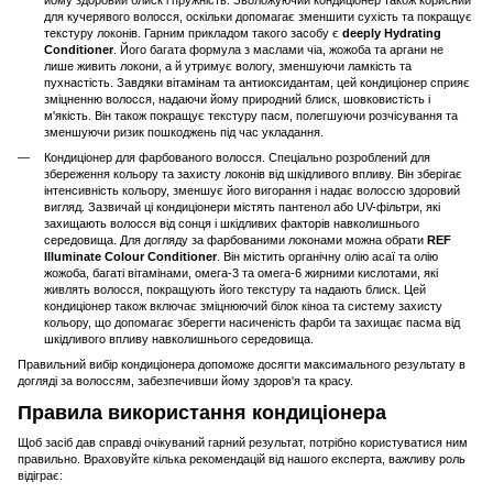
для кучерявого волосся, оскільки допомагає зменшити сухість та покращує
текстуру локонів. Гарним прикладом такого засобу є
deeply Hydrating
Conditioner
. Його багата формула з маслами чіа, жожоба та аргани не
лише живить локони, а й утримує вологу, зменшуючи ламкість та
пухнастість. Завдяки вітамінам та антиоксидантам, цей кондиціонер сприяє
зміцненню волосся, надаючи йому природний блиск, шовковистість і
м'якість. Він також покращує текстуру пасм, полегшуючи розчісування та
зменшуючи ризик пошкоджень під час укладання.
Кондиціонер для фарбованого волосся. Спеціально розроблений для
збереження кольору та захисту локонів від шкідливого впливу. Він зберігає
інтенсивність кольору, зменшує його вигорання і надає волоссю здоровий
вигляд. Зазвичай ці кондиціонери містять пантенол або UV-фільтри, які
захищають волосся від сонця і шкідливих факторів навколишнього
середовища. Для догляду за фарбованими локонами можна обрати
REF
Illuminate Colour Conditioner
. Він містить органічну олію асаї та олію
жожоба, багаті вітамінами, омега-3 та омега-6 жирними кислотами, які
живлять волосся, покращують його текстуру та надають блиск. Цей
кондиціонер також включає зміцнюючий білок кіноа та систему захисту
кольору, що допомагає зберегти насиченість фарби та захищає пасма від
шкідливого впливу навколишнього середовища.
Правильний вибір кондиціонера допоможе досягти максимального результату в
догляді за волоссям, забезпечивши йому здоров'я та красу.
Правила використання кондиціонера
Щоб засіб дав справді очікуваний гарний результат, потрібно користуватися ним
правильно. Враховуйте кілька рекомендацій від нашого експерта, важливу роль
відіграє: