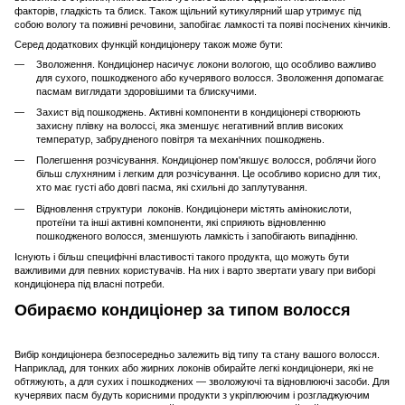
факторів, гладкість та блиск. Також щільний кутикулярний шар утримує під
собою вологу та поживні речовини, запобігає ламкості та появі посічених кінчиків.
Серед додаткових функцій кондиціонеру також може бути:
Зволоження. Кондиціонер насичує локони вологою, що особливо важливо
для сухого, пошкодженого або кучерявого волосся. Зволоження допомагає
пасмам виглядати здоровішими та блискучими.
Захист від пошкоджень. Активні компоненти в кондиціонері створюють
захисну плівку на волоссі, яка зменшує негативний вплив високих
температур, забрудненого повітря та механічних пошкоджень.
Полегшення розчісування. Кондиціонер пом'якшує волосся, роблячи його
більш слухняним і легким для розчісування. Це особливо корисно для тих,
хто має густі або довгі пасма, які схильні до заплутування.
Відновлення структури локонів. Кондиціонери містять амінокислоти,
протеїни та інші активні компоненти, які сприяють відновленню
пошкодженого волосся, зменшують ламкість і запобігають випадінню.
Існують і більш специфічні властивості такого продукта, що можуть бути
важливими для певних користувачів. На них і варто звертати увагу при виборі
кондиціонера під власні потреби.
Обираємо кондиціонер за типом волосся
Вибір кондиціонера безпосередньо залежить від типу та стану вашого волосся.
Наприклад, для тонких або жирних локонів обирайте легкі кондиціонери, які не
обтяжують, а для сухих і пошкоджених — зволожуючі та відновлюючі засоби. Для
кучерявих пасм будуть корисними продукти з укріплюючим і розгладжуючим