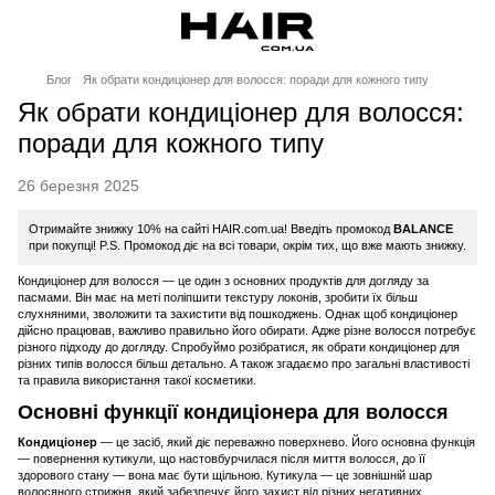
Блог
Як обрати кондиціонер для волосся: поради для кожного типу
Як обрати кондиціонер для волосся:
поради для кожного типу
26 березня 2025
Отримайте знижку 10% на сайті HAIR.com.ua! Введіть промокод
BALANCE
при покупці! P.S. Промокод діє на всі товари, окрім тих, що вже мають знижку.
Кондиціонер для волосся — це один з основних продуктів для догляду за
пасмами. Він має на меті поліпшити текстуру локонів, зробити їх більш
слухняними, зволожити та захистити від пошкоджень. Однак щоб кондиціонер
дійсно працював, важливо правильно його обирати. Адже різне волосся потребує
різного підходу до догляду. Спробуймо розібратися, як обрати кондиціонер для
різних типів волосся більш детально. А також згадаємо про загальні властивості
та правила використання такої косметики.
Основні функції кондиціонера для волосся
Кондиціонер
— це засіб, який діє переважно поверхнево. Його основна функція
— повернення кутикули, що настовбурчилася після миття волосся, до її
здорового стану — вона має бути щільною. Кутикула — це зовнішній шар
волосяного стрижня, який забезпечує його захист від різних негативних