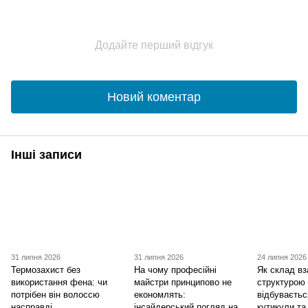
Додайте перший відгук
Новий коментар
Інші записи
31 липня 2026
31 липня 2026
24 липня 2026
Термозахист без
На чому професійні
Як склад вз
використання фена: чи
майстри принципово не
структурою
потрібен він волоссю
економлять:
відбуваєтьс
насправді
інсайдерський погляд на
кутикули та