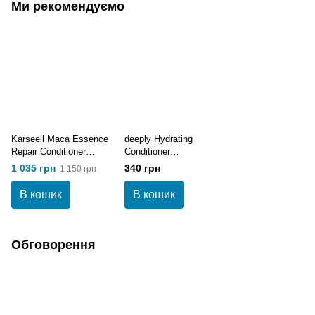
Ми рекомендуємо
Karseell Maca Essence
deeply Hydrating
Repair Conditioner
Conditioner
Кондиціонер
Зволожуючий
1 035 грн
340 грн
1 150 грн
відновлюючий
кондиціонер 250 мл
В кошик
В кошик
Обговорення