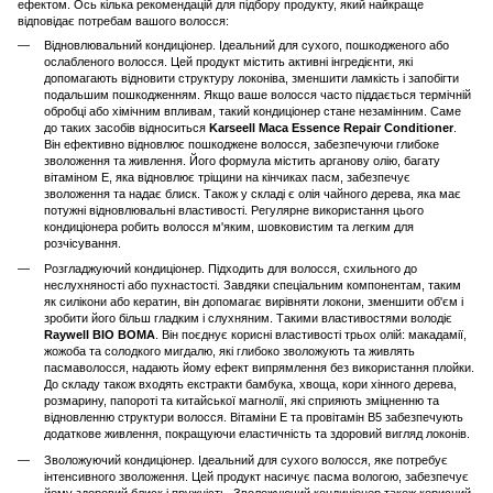
ефектом. Ось кілька рекомендацій для підбору продукту, який найкраще
відповідає потребам вашого волосся:
Відновлювальний кондиціонер. Ідеальний для сухого, пошкодженого або
ослабленого волосся. Цей продукт містить активні інгредієнти, які
допомагають відновити структуру локоніва, зменшити ламкість і запобігти
подальшим пошкодженням. Якщо ваше волосся часто піддається термічній
обробці або хімічним впливам, такий кондиціонер стане незамінним. Саме
до таких засобів відноситься
Karseell Maca Essence Repair Conditioner
.
Він ефективно відновлює пошкоджене волосся, забезпечуючи глибоке
зволоження та живлення. Його формула містить арганову олію, багату
вітаміном E, яка відновлює тріщини на кінчиках пасм, забезпечує
зволоження та надає блиск. Також у складі є олія чайного дерева, яка має
потужні відновлювальні властивості. Регулярне використання цього
кондиціонера робить волосся м'яким, шовковистим та легким для
розчісування.
Розгладжуючий кондиціонер. Підходить для волосся, схильного до
неслухняності або пухнастості. Завдяки спеціальним компонентам, таким
як силікони або кератин, він допомагає вирівняти локони, зменшити об'єм і
зробити його більш гладким і слухняним. Такими властивостями володіє
Raywell BIO BOMA
. Він поєднує корисні властивості трьох олій: макадамії,
жожоба та солодкого мигдалю, які глибоко зволожують та живлять
пасмаволосся, надають йому ефект випрямлення без використання плойки.
До складу також входять екстракти бамбука, хвоща, кори хінного дерева,
розмарину, папороті та китайської магнолії, які сприяють зміцненню та
відновленню структури волосся. Вітаміни Е та провітамін В5 забезпечують
додаткове живлення, покращуючи еластичність та здоровий вигляд локонів.
Зволожуючий кондиціонер. Ідеальний для сухого волосся, яке потребує
інтенсивного зволоження. Цей продукт насичує пасма вологою, забезпечує
йому здоровий блиск і пружність. Зволожуючий кондиціонер також корисний