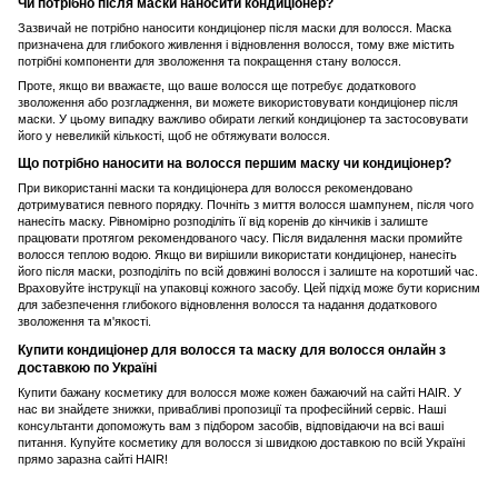
Чи потрібно після маски наносити кондиціонер?
Зазвичай не потрібно наносити кондиціонер після маски для волосся. Маска
призначена для глибокого живлення і відновлення волосся, тому вже містить
потрібні компоненти для зволоження та покращення стану волосся.
Проте, якщо ви вважаєте, що ваше волосся ще потребує додаткового
зволоження або розгладження, ви можете використовувати кондиціонер після
маски. У цьому випадку важливо обирати легкий кондиціонер та застосовувати
його у невеликій кількості, щоб не обтяжувати волосся.
Що потрібно наносити на волосся першим маску чи кондиціонер?
При використанні
маски
та
кондиціонера для волосся
рекомендовано
дотримуватися певного порядку. Почніть з миття волосся шампунем, після чого
нанесіть маску. Рівномірно розподіліть її від коренів до кінчиків і залиште
працювати протягом рекомендованого часу. Після видалення маски промийте
волосся теплою водою. Якщо ви вирішили використати кондиціонер, нанесіть
його після маски, розподіліть по всій довжині волосся і залиште на коротший час.
Враховуйте інструкції на упаковці кожного засобу. Цей підхід може бути корисним
для забезпечення глибокого відновлення волосся та надання додаткового
зволоження та м'якості.
Купити кондиціонер для волосся та маску для волосся онлайн з
доставкою по Україні
Купити бажану
косметику для волосся
може кожен бажаючий на сайті HAIR. У
нас ви знайдете знижки, привабливі пропозиції та професійний сервіс. Наші
консультанти допоможуть вам з підбором засобів, відповідаючи на всі ваші
питання. Купуйте косметику для волосся зі швидкою доставкою по всій Україні
прямо заразна сайті HAIR!