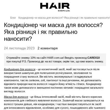
Блог
Кондиціонер чи маска для волосся? Яка різниця і як правильно наносити
Кондиціонер чи маска для волосся?
Яка різниця і як правильно
наносити?
24 листопада 2023
2 коментаря
Отримайте знижку 10% на сайті HAIR.com.ua! Введіть промокод
CAREX10
при покупці! P.S. Промокод діє на всі товари, окрім тих, що вже мають знижку.
Кондиціонер для волосся
- це косметичний засіб, який застосовується після
використання шампуню для полегшення розчісування, зволоження та
покращення стану волосся. Він містить зволожувальні і згладжувальні
компоненти, такі як силікони, олії, пантенол та інші речовини, які допомагають
відновити природні масла волосся і надати йому м'якість і блиск. Кондиціонер
також може допомагати в зменшенні посічених кінчиків і покращенні загального
вигляду волосся.
Маска для волосся
- це більш інтенсивний засіб, який містить багато корисних
компонентів для глибокого живлення волосся. Зазвичай маски залишаються на
волоссі трошки довше, ніж кондиціонери, і частіше використовуються як засіб
для інтенсивного відновлення, особливо для сухого, пошкодженого або тьмяного