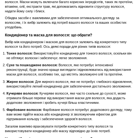
волосся. Маски можуть включати багато корисних інгредієнтів, таких як протеїни,
вітаміни, олії, екстракти трав, які допомагають відновити структуру волосся,
надати йому силу і блиск.
Обидва засоби є важливими для забезпечення оптимального догляду за
волоссям, і їх вибір залежить від потреб вашого волосся та ваших особистих
уподобань.
Кондиціонер та маска для волосся: що обрати?
Вибір між
кондиціонером
і
маскою для волосся
залежить від конкретного типу
волосся та його потреб. Ось деякі поради для різних типів волосся:
Тонке волосся:
Використовуйте кондиціонер для тонкого волосся, оскільки він
не обтяжує волоски і забезпечує легке зволоження.
Сухе та пошкоджене волосся:
Волосся, яке потребує інтенсивної
реконструкції, буде значно краще виглядати і відновлюватись від використання
маски для волосся, особливо тих, що містять зволожуючі олії та протеїни.
Жирне волосся:
Для жирного волосся, яке не потребує глибокого відновлення,
використовуйте легкий кондиціонер для забезпечення достатнього зволоження.
Кучеряве волосся:
Кучеряве волосся, яке часто схильне до сухості, може
отримати більше переваг від використання маски для волосся, яка додасть
додаткове зволоження і зробить кучері більш еластичними.
Фарбоване волосся:
Фарбоване волосся потребує додаткового догляду, тому
вам може підійти маска або кондиціонер зі зволожуючим ефектом для
підтримання кольору і забезпечення здоров'я волосся.
Загалом важливо враховувати потреби конкретного типу волосся та
використовувати кондиціонер або маску відповідно до їхніх потреб.