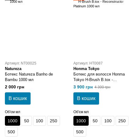
Артикул: NT00025
Артикул: HT0087
Natureza
Honma Tokyo
Ботекс Natureza Banho de
Ботекс для волосся Honma
Bambu 1000 мл
Tokyo H-Brush B.tox -
Reconstructor Platinum 1000 мл
2 000 грн
3 900 грн
4 300 грн
В кошик
В кошик
Об'єм мл
Об'єм мл
1000
50
100
250
1000
50
100
250
500
500