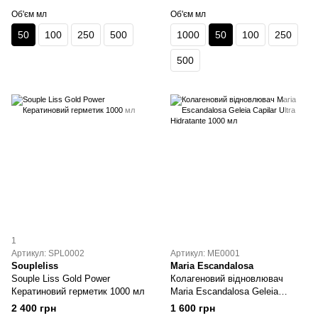
Об'єм мл
Об'єм мл
50
100
250
500
1000
50
100
250
500
1
Артикул: SPL0002
Артикул: ME0001
Soupleliss
Maria Escandalosa
Souple Liss Gold Power
Колагеновий відновлювач
Кератиновий герметик 1000 мл
Maria Escandalosa Geleia
Capilar Ultra Hidratante 1000 мл
2 400 грн
1 600 грн