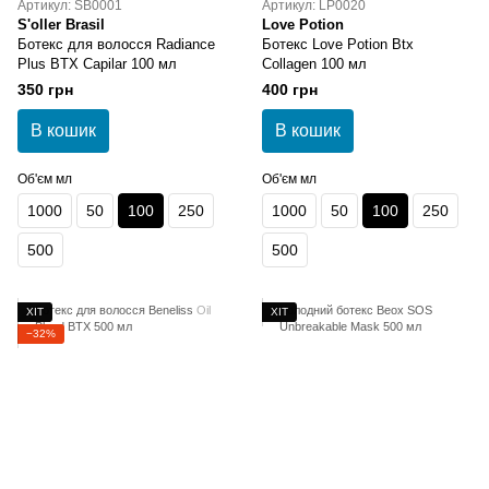
Артикул: SB0001
Артикул: LP0020
S'oller Brasil
Love Potion
Ботекс для волосся Radiance
Ботекс Love Potion Btx
Plus BTX Capilar 100 мл
Collagen 100 мл
350 грн
400 грн
В кошик
В кошик
Об'єм мл
Об'єм мл
1000
50
100
250
1000
50
100
250
500
500
ХІТ
ХІТ
−32%