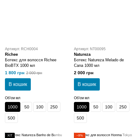
Артикул: RCH0004
Артикул: NT00095
Richee
Natureza
Ботекс для волосся Richee
Ботекс Natureza Melado de
BioBTX 1000 мл
Cana 1000 мл
1 800 грн
2 000 грн
2 000 грн
В кошик
В кошик
Об'єм мл
Об'єм мл
1000
50
100
250
1000
50
100
250
500
500
ХІТ
−9%