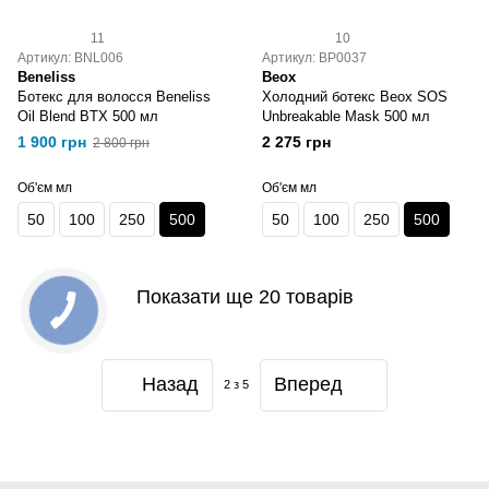
11
10
Артикул: BNL006
Артикул: BP0037
Beneliss
Beox
Ботекс для волосся Beneliss
Холодний ботекс Beox SOS
Oil Blend BTX 500 мл
Unbreakable Mask 500 мл
1 900 грн
2 275 грн
2 800 грн
Об'єм мл
Об'єм мл
50
100
250
500
50
100
250
500
Показати ще 20 товарів
Назад
Вперед
2
з 5