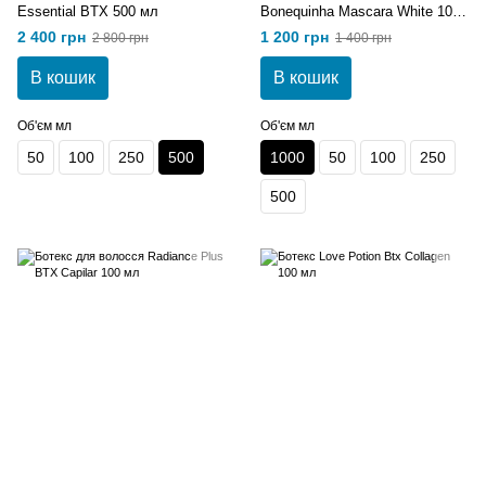
Essential BTX 500 мл
Bonequinha Mascara White 1000
мл
2 400 грн
1 200 грн
2 800 грн
1 400 грн
В кошик
В кошик
Об'єм мл
Об'єм мл
50
100
250
500
1000
50
100
250
500