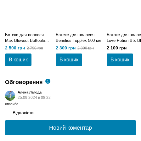
Ботекс для волосся
Ботекс для волосся
Бoтoкс для волос
Max Blowout Bottoplex
Beneliss Topplex 500 мл
Love Potion Btx B
Blonde 500 мл
1000 мл
2 500 грн
2 300 грн
2 100 грн
2 790 грн
2 800 грн
В кошик
В кошик
В кошик
Обговорення
1
Алёна Лагода
25.09.2024 в 08:22
спасибо
Відповісти
Новий коментар