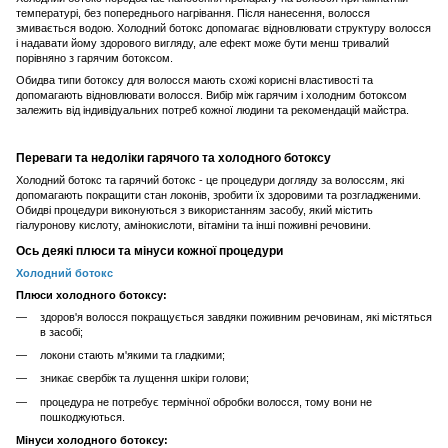
температурі, без попереднього нагрівання. Після нанесення, волосся
змивається водою. Холодний ботокс допомагає відновлювати структуру волосся
і надавати йому здорового вигляду, але ефект може бути менш тривалий
порівняно з гарячим ботоксом.
Обидва типи ботоксу для волосся мають схожі корисні властивості та
допомагають відновлювати волосся. Вибір між гарячим і холодним ботоксом
залежить від індивідуальних потреб кожної людини та рекомендацій майстра.
Переваги та недоліки гарячого та холодного ботоксу
Холодний ботокс та гарячий ботокс - це процедури догляду за волоссям, які
допомагають покращити стан локонів, зробити їх здоровими та розгладженими.
Обидві процедури виконуються з використанням засобу, який містить
гіалуронову кислоту, амінокислоти, вітаміни та інші поживні речовини.
Ось деякі плюси та мінуси кожної процедури
Холодний ботокс
Плюси холодного ботоксу:
здоров'я волосся покращується завдяки поживним речовинам, які містяться
в засобі;
локони стають м'якими та гладкими;
зникає свербіж та лущення шкіри голови;
процедура не потребує термічної обробки волосся, тому вони не
пошкоджуються.
Мінуси холодного ботоксу: