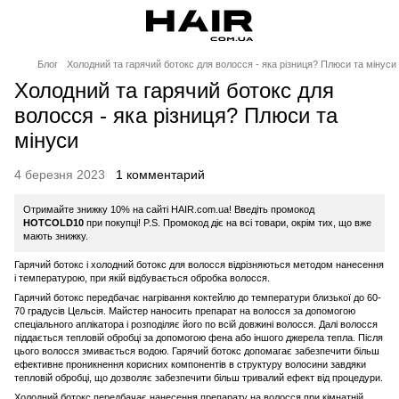
Блог
Холодний та гарячий ботокс для волосся - яка різниця? Плюси та мінуси
Холодний та гарячий ботокс для
волосся - яка різниця? Плюси та
мінуси
4 березня 2023
1 комментарий
Отримайте знижку 10% на сайті HAIR.com.ua! Введіть промокод
HOTCOLD10
при покупці! P.S. Промокод діє на всі товари, окрім тих, що вже
мають знижку.
Гарячий ботокс і холодний ботокс для волосся відрізняються методом нанесення
і температурою, при якій відбувається обробка волосся.
Гарячий ботокс передбачає нагрівання коктейлю до температури близької до 60-
70 градусів Цельсія. Майстер наносить препарат на волосся за допомогою
спеціального аплікатора і розподіляє його по всій довжині волосся. Далі волосся
піддається тепловій обробці за допомогою фена або іншого джерела тепла. Після
цього волосся змивається водою. Гарячий ботокс допомагає забезпечити більш
ефективне проникнення корисних компонентів в структуру волосини завдяки
тепловій обробці, що дозволяє забезпечити більш тривалий ефект від процедури.
Холодний ботокс передбачає нанесення препарату на волосся при кімнатній