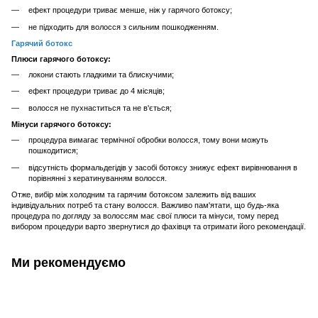
ефект процедури триває менше, ніж у гарячого ботоксу;
не підходить для волосся з сильним пошкодженням.
Гарячий ботокс
Плюси гарячого ботоксу:
локони стають гладкими та блискучими;
ефект процедури триває до 4 місяців;
волосся не пухнаститься та не в'ється;
Мінуси гарячого ботоксу:
процедура вимагає термічної обробки волосся, тому вони можуть
пошкодитися;
відсутність формальдегідів у засобі ботоксу знижує ефект вирівнювання в
порівнянні з кератинуванням волосся.
Отже, вибір між холодним та гарячим ботоксом залежить від ваших
індивідуальних потреб та стану волосся. Важливо пам'ятати, що будь-яка
процедура по догляду за волоссям має свої плюси та мінуси, тому перед
вибором процедури варто звернутися до фахівця та отримати його рекомендації.
Ми рекомендуємо