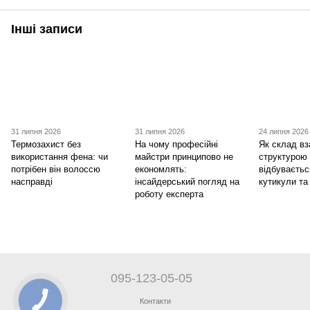
Інші записи
31 липня 2026
31 липня 2026
24 липня 2026
Термозахист без
На чому професійні
Як склад вз
використання фена: чи
майстри принципово не
структурою
потрібен він волоссю
економлять:
відбуваєтьс
насправді
інсайдерський погляд на
кутикули та
роботу експерта
095-123-05-05
Контакти