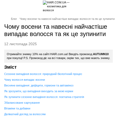
Блог
Чому восени та навесні найчастіше випадає волосся та як це зупинити
Чому восени та навесні найчастіше
випадає волосся та як це зупинити
12 листопада 2025
Отримайте знижку 10% на сайті HAIR.com.ua! Введіть промокод
AUTUMN10
при покупці! P.S. Промокод діє на всі товари, окрім тих, що вже мають знижку.
Зміст
Сезонне випадіння волосся: природний біологічний процес
Чому волосся випадає восени
Весняне випадіння: дефіцити, гормони та авітаміноз
Як зрозуміти, що випадіння виходить за межі норми
Як зупинити сезонне випадіння волосся: поетапна стратегія
Збалансоване харчування
Вітаміни та добавки
Делікатний догляд за волоссям