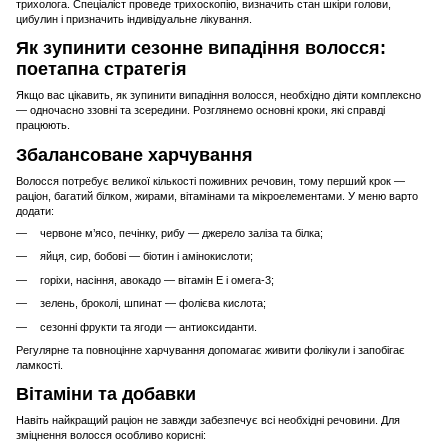
трихолога. Спеціаліст проведе трихоскопію, визначить стан шкіри голови,
цибулин і призначить індивідуальне лікування.
Як зупинити сезонне випадіння волосся:
поетапна стратегія
Якщо вас цікавить, як зупинити випадіння волосся, необхідно діяти комплексно
— одночасно ззовні та зсередини. Розглянемо основні кроки, які справді
працюють.
Збалансоване харчування
Волосся потребує великої кількості поживних речовин, тому перший крок —
раціон, багатий білком, жирами, вітамінами та мікроелементами. У меню варто
додати:
червоне м’ясо, печінку, рибу — джерело заліза та білка;
яйця, сир, бобові — біотин і амінокислоти;
горіхи, насіння, авокадо — вітамін E і омега-3;
зелень, броколі, шпинат — фолієва кислота;
сезонні фрукти та ягоди — антиоксиданти.
Регулярне та повноцінне харчування допомагає живити фолікули і запобігає
ламкості.
Вітаміни та добавки
Навіть найкращий раціон не завжди забезпечує всі необхідні речовини. Для
зміцнення волосся особливо корисні: