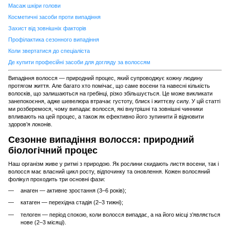
Масаж шкіри голови
Косметичні засоби проти випадіння
Захист від зовнішніх факторів
Профілактика сезонного випадіння
Коли звертатися до спеціаліста
Де купити професійні засоби для догляду за волоссям
Випадіння волосся — природний процес, який супроводжує кожну людину
протягом життя. Але багато хто помічає, що саме восени та навесні кількість
волосків, що залишаються на гребінці, різко збільшується. Це може викликати
занепокоєння, адже шевелюра втрачає густоту, блиск і життєву силу. У цій статті
ми розберемося, чому випадає волосся, які внутрішні та зовнішні чинники
впливають на цей процес, а також як ефективно його зупинити й відновити
здоров’я локонів.
Сезонне випадіння волосся: природний
біологічний процес
Наш організм живе у ритмі з природою. Як рослини скидають листя восени, так і
волосся має власний цикл росту, відпочинку та оновлення. Кожен волосяний
фолікул проходить три основні фази:
анаген — активне зростання (3–6 років);
катаген — перехідна стадія (2–3 тижні);
телоген — період спокою, коли волосся випадає, а на його місці з’являється
нове (2–3 місяці).