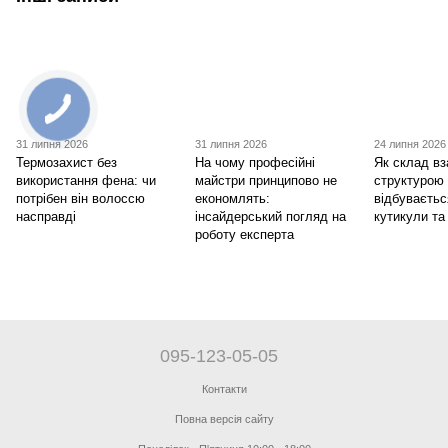
31 липня 2026
31 липня 2026
24 липня 2026
Термозахист без
На чому професійні
Як склад вз
використання фена: чи
майстри принципово не
структурою
потрібен він волоссю
економлять:
відбуваєтьс
насправді
інсайдерський погляд на
кутикули та
роботу експерта
095-123-05-05
Контакти
Повна версія сайту