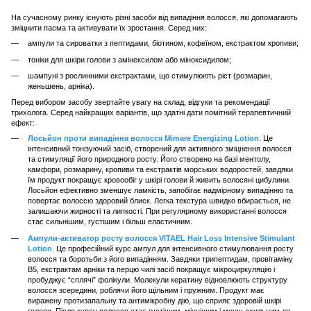
На сучасному ринку існують різні засоби від випадіння волосся, які допомагають
зміцнити пасма та активувати їх зростання. Серед них:
ампули та сироватки з пептидами, біотином, кофеїном, екстрактом кропиви;
тоніки для шкіри голови з амінексилом або міноксидилом;
шампуні з рослинними екстрактами, що стимулюють ріст (розмарин,
женьшень, арніка).
Перед вибором засобу звертайте увагу на склад, відгуки та рекомендації
трихолога. Серед найкращих варіантів, що здатні дати помітний терапевтичний
ефект:
Лосьйон проти випадіння волосся Mimare Energizing Lotion
. Це
інтенсивний тонізуючий засіб, створений для активного зміцнення волосся
та стимуляції його природного росту. Його створено на базі ментолу,
камфори, розмарину, кропиви та екстрактів морських водоростей, завдяки
їм продукт покращує кровообіг у шкірі голови й живить волосяні цибулини.
Лосьйон ефективно зменшує ламкість, запобігає надмірному випадінню та
повертає волоссю здоровий блиск. Легка текстура швидко вбирається, не
залишаючи жирності та липкості. При регулярному використанні волосся
стає сильнішим, густішим і більш еластичним.
Ампули-активатор росту волосся VITAEL Hair Loss Intensive Stimulant
Lotion
. Це професійний курс ампул для інтенсивного стимулювання росту
волосся та боротьби з його випадінням. Завдяки трипептидам, провітаміну
B5, екстрактам арніки та перцю чилі засіб покращує мікроциркуляцію і
пробуджує “сплячі” фолікули. Молекули кератину відновлюють структуру
волосся зсередини, роблячи його щільним і пружним. Продукт має
виражену протизапальну та антимікробну дію, що сприяє здоровій шкірі
голови. Після курсу волосся стає густішим, міцнішим і менш схильним до