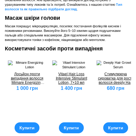
урахуванням типу локонів та їх потреб. Ознайомтесь з нашою статтею
Тип
волосся та як правильно підібрати догляд
.
Масаж шкіри голови
Масаж покращує мікроциркуляцію, посилює постачання фолікулів киснем і
поживними речовинами. Виконуйте його 5–10 хвилин щодня подушечками
пальців або спеціальним масажером. Для підсилення ефекту можна
використовувати тоніки з кофеїном, ніацинамідом або ментолом.
Косметичні засоби проти випадіння
Лосьйон проти
Vitael Hair Loss
Стимулююча
випадіння волосся
Intensive Stimulant
сироватка для росту
Mimare Energizing
Lotion, 7×10 мл
волосся deeply Hair
Lotion, 125 мл
Growth Serum
1 000 грн
1 400 грн
680 грн
Купити
Купити
Купити