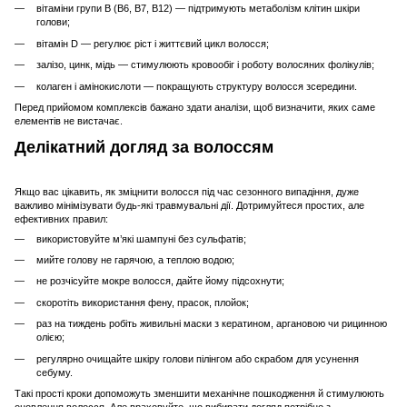
вітаміни групи B (B6, B7, B12) — підтримують метаболізм клітин шкіри
голови;
вітамін D — регулює ріст і життєвий цикл волосся;
залізо, цинк, мідь — стимулюють кровообіг і роботу волосяних фолікулів;
колаген і амінокислоти — покращують структуру волосся зсередини.
Перед прийомом комплексів бажано здати аналізи, щоб визначити, яких саме
елементів не вистачає.
Делікатний догляд за волоссям
Якщо вас цікавить, як зміцнити волосся під час сезонного випадіння, дуже
важливо мінімізувати будь-які травмувальні дії. Дотримуйтеся простих, але
ефективних правил:
використовуйте м’які шампуні без сульфатів;
мийте голову не гарячою, а теплою водою;
не розчісуйте мокре волосся, дайте йому підсохнути;
скоротіть використання фену, прасок, плойок;
раз на тиждень робіть живильні маски з кератином, аргановою чи рицинною
олією;
регулярно очищайте шкіру голови пілінгом або скрабом для усунення
себуму.
Такі прості кроки допоможуть зменшити механічне пошкодження й стимулюють
оновлення волосся. Але враховуйте, що вибирати догляд потрібно з