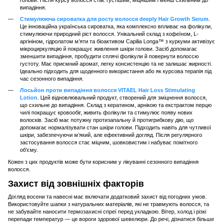
випадіння.
Стимулююча сироватка для росту волосся deeply Hair Growth Serum
.
Це інноваційна українська сироватка, яка комплексно впливає на фолікули,
стимулюючи природний ріст волосся. Унікальний склад з кофеїном, L-
аргініном, гідролатом м’яти та біоактивом Capilia Longa™ з куркуми активізує
мікроциркуляцію й покращує живлення шкіри голови. Засіб допомагає
зменшити випадіння, пробудити сплячі фолікули й повернути волоссю
густоту. Має приємний аромат, легку консистенцію та не залишає жирності.
Ідеально підходить для щоденного використання або як курсова терапія під
час сезонного випадіння.
Лосьйон проти випадіння волосся VITAEL Hair Loss Stimulating
Lotion
. Цей відновлювальний продукт, створений для зміцнення волосся,
що схильне до випадіння. Склад з кератином, арнікою та екстрактом перцю
чилі покращує кровообіг, живить фолікули та стимулює появу нових
волосків. Засіб має потужну протизапальну й протигрибкову дію, що
допомагає нормалізувати стан шкіри голови. Підходить навіть для чутливої
шкіри, забезпечуючи м’який, але ефективний догляд. Після регулярного
застосування волосся стає міцним, шовковистим і набуває помітного
об’єму.
Кожен з цих продуктів може бути корисним у лікуванні сезонного випадіння
волосся.
Захист від зовнішніх факторів
Догляд восени та навесні має включати додатковий захист від погодних умов.
Використовуйте шапки з натуральних матеріалів, які не травмують волосся, та
не забувайте наносити термозахисні спреї перед укладкою. Вітер, холод і різкі
перепади температур — це вороги здорової шевелюри. До речі, дізнатися більше