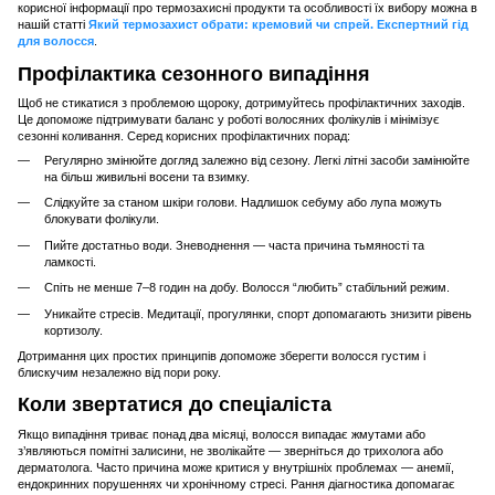
корисної інформації про термозахисні продукти та особливості їх вибору можна в
нашій статті
Який термозахист обрати: кремовий чи спрей. Експертний гід
для волосся
.
Профілактика сезонного випадіння
Щоб не стикатися з проблемою щороку, дотримуйтесь профілактичних заходів.
Це допоможе підтримувати баланс у роботі волосяних фолікулів і мінімізує
сезонні коливання. Серед корисних профілактичних порад:
Регулярно змінюйте догляд залежно від сезону. Легкі літні засоби замінюйте
на більш живильні восени та взимку.
Слідкуйте за станом шкіри голови. Надлишок себуму або лупа можуть
блокувати фолікули.
Пийте достатньо води. Зневоднення — часта причина тьмяності та
ламкості.
Спіть не менше 7–8 годин на добу. Волосся “любить” стабільний режим.
Уникайте стресів. Медитації, прогулянки, спорт допомагають знизити рівень
кортизолу.
Дотримання цих простих принципів допоможе зберегти волосся густим і
блискучим незалежно від пори року.
Коли звертатися до спеціаліста
Якщо випадіння триває понад два місяці, волосся випадає жмутами або
з’являються помітні залисини, не зволікайте — зверніться до трихолога або
дерматолога. Часто причина може критися у внутрішніх проблемах — анемії,
ендокринних порушеннях чи хронічному стресі. Рання діагностика допомагає