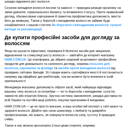
швидко відновити ріст волосся.
Сезонне випадіння волосся восени та навесні — природна реакція організму на
зміни довкілля, гормонального балансу та вітамінного статусу. Проте правильний
догляд, збалансоване харчування й грамотна профілактика допоможуть звести
його до мінімуму. Також у боротьбі з випадінням волоссі не зайвим буде
ознайомитися з нашою статтею
Як боротися з випаданням волосся: сучасні
методи та рекомендації
.
Де купити професійні засоби для догляду за
волоссям
Якщо ви шукаєте ефективні, перевірені й безпечні засоби для зміцнення,
відновлення та стимуляції росту волосся — завітайте до інтернет-магазину
HAIR.COM.UA
. Це платформа, де зібрано широкий асортимент професійних
продуктів для домашнього та салонного догляду, зокрема
лосьони для
волосся
,
сироватки та флюїди
та
засоби проти випадіння волосся
від
провідних світових брендів. Усі товари мають сертифікати якості й постачаються
напряму від офіційних дистриб’юторів, тож ви можете бути впевнені в їхній
оригінальності.
Менеджери магазину допоможуть обрати засіб, який найкраще відповідає
вашому типу волосся та потребам — чи то боротьба з випадінням, сухістю,
ламкістю або втратою блиску. Зручна система замовлення, швидка доставка по
всій Україні та постійні акції роблять покупки приємними й вигідними.
HAIR.COM.UA — це не просто магазин, а ваш особистий експерт у світі краси та
здоров’я волосся. Дбайте про свою шевелюру з любов’ю та довіряйте
професіоналам, які знають, як повернути волоссю силу, густоту й природне
сяйво.
Також в нас можна прочитати й інші цікаві статті, зокрема: