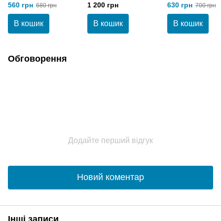
deeply Hair Growth
Mimare Energizing
Лосьон проти
560 грн
1 200 грн
630 грн
680 грн
700 грн
Serum
Lotion 125 мл
випадіння волосс
мл
В кошик
В кошик
В кошик
Обговорення
Додайте перший відгук
Новий коментар
Інші записи