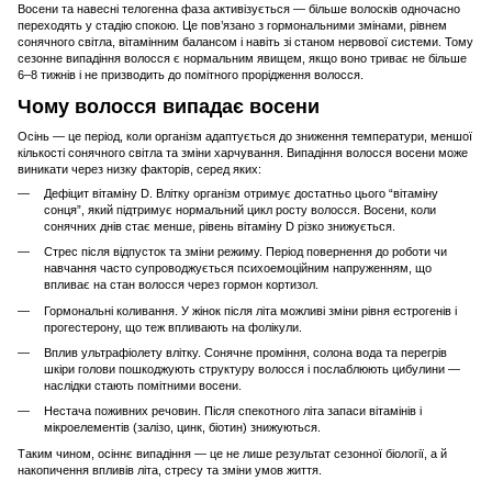
Восени та навесні телогенна фаза активізується — більше волосків одночасно
переходять у стадію спокою. Це пов’язано з гормональними змінами, рівнем
сонячного світла, вітамінним балансом і навіть зі станом нервової системи. Тому
сезонне випадіння волосся є нормальним явищем, якщо воно триває не більше
6–8 тижнів і не призводить до помітного прорідження волосся.
Чому волосся випадає восени
Осінь — це період, коли організм адаптується до зниження температури, меншої
кількості сонячного світла та зміни харчування. Випадіння волосся восени може
виникати через низку факторів, серед яких:
Дефіцит вітаміну D. Влітку організм отримує достатньо цього “вітаміну
сонця”, який підтримує нормальний цикл росту волосся. Восени, коли
сонячних днів стає менше, рівень вітаміну D різко знижується.
Стрес після відпусток та зміни режиму. Період повернення до роботи чи
навчання часто супроводжується психоемоційним напруженням, що
впливає на стан волосся через гормон кортизол.
Гормональні коливання. У жінок після літа можливі зміни рівня естрогенів і
прогестерону, що теж впливають на фолікули.
Вплив ультрафіолету влітку. Сонячне проміння, солона вода та перегрів
шкіри голови пошкоджують структуру волосся і послаблюють цибулини —
наслідки стають помітними восени.
Нестача поживних речовин. Після спекотного літа запаси вітамінів і
мікроелементів (залізо, цинк, біотин) знижуються.
Таким чином, осіннє випадіння — це не лише результат сезонної біології, а й
накопичення впливів літа, стресу та зміни умов життя.