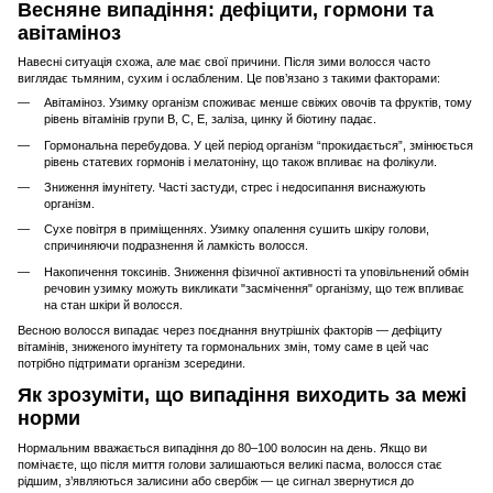
Весняне випадіння: дефіцити, гормони та
авітаміноз
Навесні ситуація схожа, але має свої причини. Після зими волосся часто
виглядає тьмяним, сухим і ослабленим. Це пов’язано з такими факторами:
Авітаміноз. Узимку організм споживає менше свіжих овочів та фруктів, тому
рівень вітамінів групи B, C, E, заліза, цинку й біотину падає.
Гормональна перебудова. У цей період організм “прокидається”, змінюється
рівень статевих гормонів і мелатоніну, що також впливає на фолікули.
Зниження імунітету. Часті застуди, стрес і недосипання виснажують
організм.
Сухе повітря в приміщеннях. Узимку опалення сушить шкіру голови,
спричиняючи подразнення й ламкість волосся.
Накопичення токсинів. Зниження фізичної активності та уповільнений обмін
речовин узимку можуть викликати "засмічення" організму, що теж впливає
на стан шкіри й волосся.
Весною волосся випадає через поєднання внутрішніх факторів — дефіциту
вітамінів, зниженого імунітету та гормональних змін, тому саме в цей час
потрібно підтримати організм зсередини.
Як зрозуміти, що випадіння виходить за межі
норми
Нормальним вважається випадіння до 80–100 волосин на день. Якщо ви
помічаєте, що після миття голови залишаються великі пасма, волосся стає
рідшим, з’являються залисини або свербіж — це сигнал звернутися до