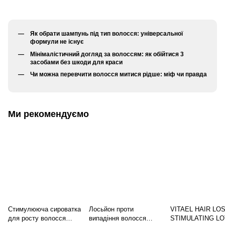
Як обрати шампунь під тип волосся: універсальної
формули не існує
Мінімалістичний догляд за волоссям: як обійтися 3
засобами без шкоди для краси
Чи можна перевчити волосся митися рідше: міф чи правда
Ми рекомендуємо
Стимулююча сироватка
Лосьйон проти
VITAEL HAIR LO
для росту волосся
випадіння волосся
STIMULATING LO