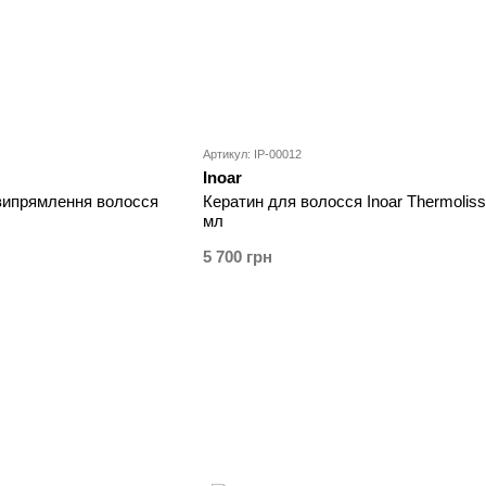
Артикул: IP-00012
Inoar
 випрямлення волосся
Кератин для волосся Inoar Thermoliss
мл
5 700 грн