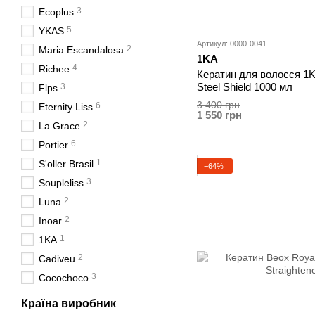
3
Ecoplus
5
YKAS
Артикул: 0000-0041
2
Maria Escandalosa
1KA
4
Richee
Кератин для волосся 1KA
Steel Shield 1000 мл
3
Flps
3 400 грн
6
Eternity Liss
1 550 грн
2
La Grace
6
Portier
1
S'oller Brasil
−64%
3
Soupleliss
2
Luna
2
Inoar
1
1KA
2
Cadiveu
3
Cocochoco
Країна виробник