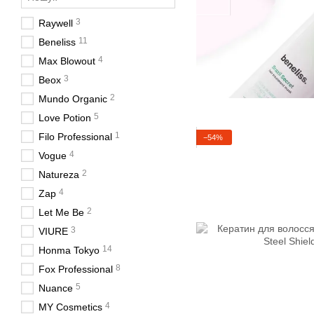
3
Raywell
11
Beneliss
4
Max Blowout
3
Beox
2
Mundo Organic
5
Love Potion
1
Filo Professional
−54%
4
Vogue
2
Natureza
4
Zap
2
Let Me Be
3
VIURE
14
Honma Tokyo
8
Fox Professional
5
Nuance
4
MY Cosmetics