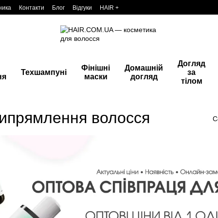
ника
Контакти
Блог
Відгуки
HAIR +
Догляд
Фінішні
Домашній
Техшампуні
за
ня
маски
догляд
тілом
випрямлення волосся
С