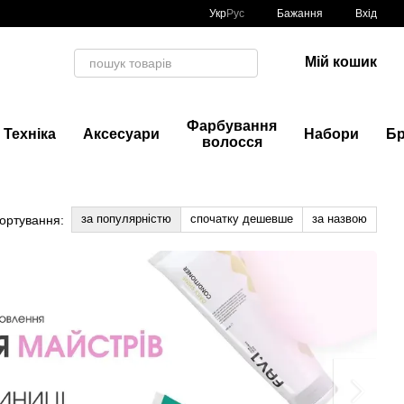
Укр
Рус
Бажання
Вхід
Мій кошик
Фарбування
Техніка
Аксесуари
Набори
Б
волосся
за популярністю
спочатку дешевше
за назвою
ортування: