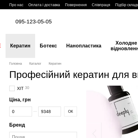
Перейти до основного контенту
Про нас
Оплата і доставка
Повернення
Співпраця
Підбір склад
095-123-05-05
Холодне
E
Кератин
Ботекс
Нанопластика
відновлен
Головна
Каталог
Кератин
Професійний кератин для 
30
ХІТ
Ціна, грн
Від Ціна, грн
До Ціна, грн
ОК
Бренд