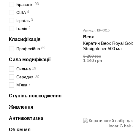
93
Бразилія
4
США
3
Ізраїль
2
Італія
Артикул: BP-0015
Beox
Класифікація
Кератин Beox Royal Gol
89
Straightener 500 мл
Професійна
3 200 грн
Сила модифікації
1 140 грн
19
Сильна
32
Середня
7
М'яка
Ступінь пошкодження
Живлення
Антижовтизна
Об'єм мл