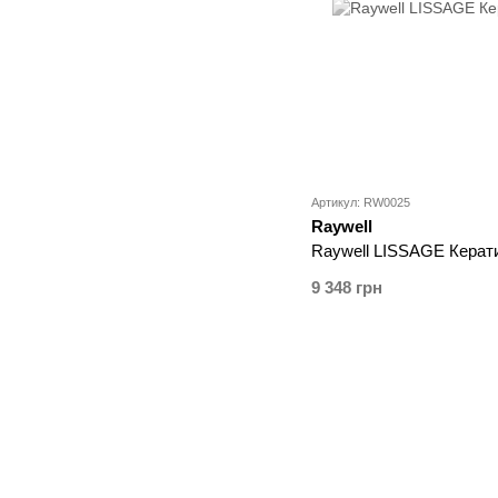
Артикул: RW0025
Raywell
Raywell LISSAGE Керат
9 348 грн