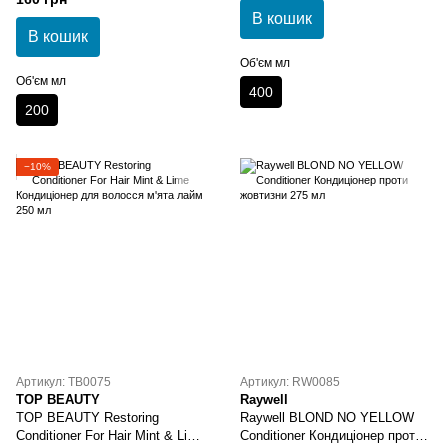
пошкодженого волосся 200 мл
В кошик
В кошик
Об'єм мл
Об'єм мл
400
200
−10%
Артикул: TB0075
Артикул: RW0085
TOP BEAUTY
Raywell
TOP BEAUTY Restoring
Raywell BLOND NO YELLOW
Conditioner For Hair Mint & Lime
Conditioner Кондиціонер проти