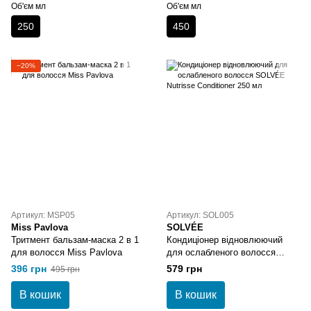
Об'єм мл
Об'єм мл
250
450
−20%
Артикул: MSP05
Артикул: SOL005
Miss Pavlova
SOLVÉE
Тритмент бальзам-маска 2 в 1
Кондиціонер відновлюючий
для волосся Miss Pavlova
для ослабленого волосся
SOLVÉE Nutrisse Conditioner
396 грн
579 грн
495 грн
250 мл
В кошик
В кошик