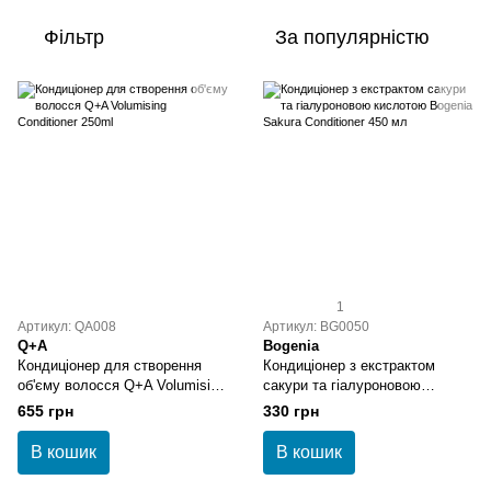
Фільтр
За популярністю
1
Артикул: QA008
Артикул: BG0050
Q+A
Bogenia
Кондиціонер для створення
Кондиціонер з екстрактом
об'єму волосся Q+A Volumising
сакури та гіалуроновою
Conditioner 250ml
кислотою Bogenia Sakura
655 грн
330 грн
Conditioner 450 мл
В кошик
В кошик