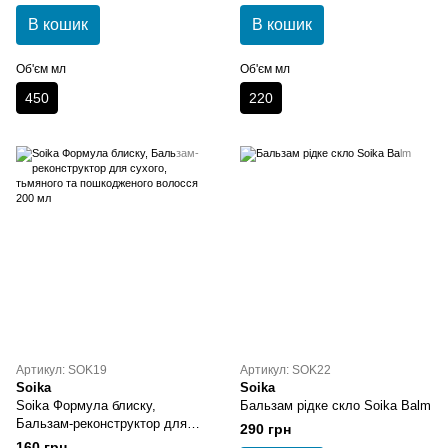
В кошик
В кошик
Об'єм мл
Об'єм мл
450
220
Артикул: SOK19
Артикул: SOK22
Soika
Soika
Soika Формула блиску,
Бальзам рідке скло Soika Balm
Бальзам-реконструктор для
290 грн
сухого, тьмяного та
160 грн