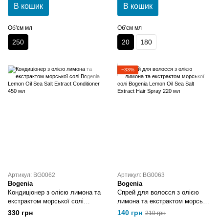
В кошик
В кошик
Об'єм мл
Об'єм мл
250
20
180
−33%
Артикул: BG0062
Артикул: BG0063
Bogenia
Bogenia
Кондиціонер з олією лимона та
Спрей для волосся з олією
екстрактом морської солі
лимона та екстрактом морської
Bogenia Lemon Oil Sea Salt
солі Bogenia Lemon Oil Sea
330 грн
140 грн
210 грн
Extract Conditioner 450 мл
Salt Extract Hair Spray 220 мл