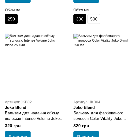
Об'єм мл
Об'єм мл
250
300
500
Артикул: JKB02
Артикул: JKB04
Joko Blend
Joko Blend
Бальзам для надання об'єму
Бальзам для фарбованого
волоссю Intense Volume Joko
волосся Color Vitality Joko
Blend 250 мл
Blend 250 мл
320 грн
320 грн