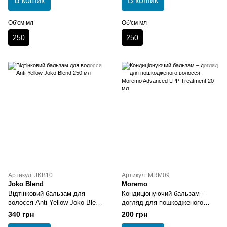
В кошик
В кошик
Об'єм мл
Об'єм мл
250
250
Артикул: JKB10
Артикул: MRM09
Joko Blend
Moremo
Відтінковий бальзам для
Кондиціонуючий бальзам –
волосся Anti-Yellow Joko Blend
догляд для пошкодженого
250 мл
волосся Moremo Advanced LPP
340 грн
200 грн
Treatment 20 мл