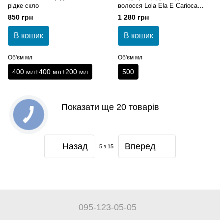
рідке скло
волосся Lola Ela E Carioca
Nourishing Condicionador
850 грн
1 280 грн
В кошик
В кошик
Об'єм мл
Об'єм мл
400 мл+400 мл+200 мл
500
Показати ще 20 товарів
Назад
Вперед
5
з 15
095-123-05-05