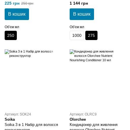
Кондиціонер для волосся м'ята
жовтизни 275 мл
225 грн
1 144 грн
250 грн
лайм 250 мл
В кошик
В кошик
Об'єм мл
Об'єм мл
250
1000
275
Артикул: SOK24
Артикул: OLRC9
Soika
Olorchee
Soika 3 в 1 Набір для волосся
Кондиціонер для живлення
реконструктор
волосся Olorchee Nutrient