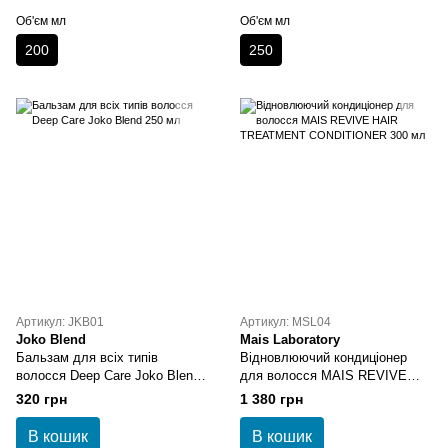
Об'єм мл
Об'єм мл
200
250
Артикул: JKB01
Артикул: MSL04
Joko Blend
Mais Laboratory
Бальзам для всіх типів
Відновлюючий кондиціонер
волосся Deep Care Joko Blend
для волосся MAIS REVIVE
250 мл
HAIR TREATMENT
320 грн
1 380 грн
CONDITIONER 300 мл
В кошик
В кошик