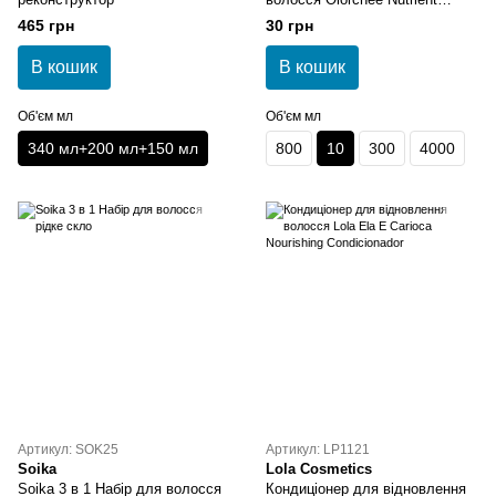
Nourishing Conditioner 10 мл
465 грн
30 грн
В кошик
В кошик
Об'єм мл
Об'єм мл
340 мл+200 мл+150 мл
800
10
300
4000
Артикул: SOK25
Артикул: LP1121
Soika
Lola Cosmetics
Soika 3 в 1 Набір для волосся
Кондиціонер для відновлення