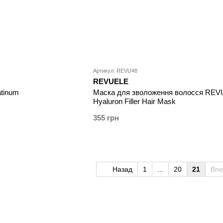
Артикул: REVU48
REVUELE
atinum
Маска для зволоження волосся RE
Hyaluron Filler Hair Mask
355 грн
Назад
1
...
20
21
Вп