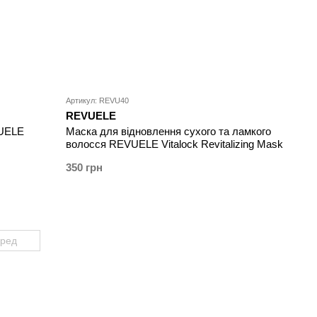
Артикул: REVU40
REVUELE
VUELE
Маска для відновлення сухого та ламкого
волосся REVUELE Vitalock Revitalizing Mask
350 грн
еред