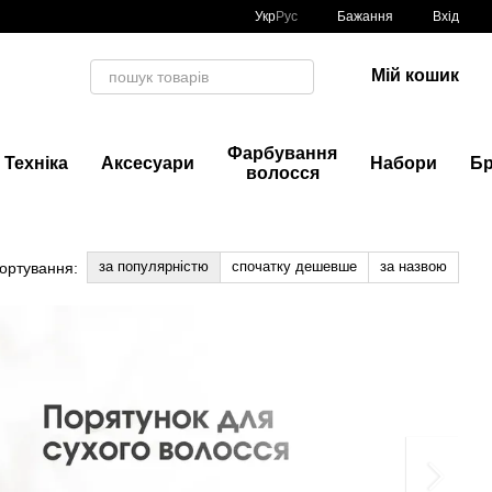
Укр
Рус
Бажання
Вхід
Мій кошик
Фарбування
Техніка
Аксесуари
Набори
Б
волосся
за популярністю
спочатку дешевше
за назвою
ортування: