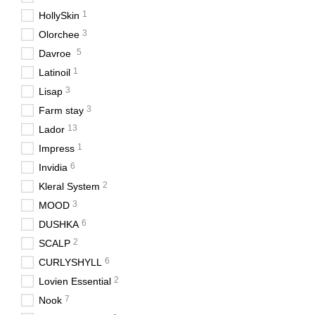
1
HollySkin
3
Olorchee
5
Davroe
1
Latinoil
3
Lisap
3
Farm stay
13
Lador
1
Impress
6
Invidia
2
Kleral System
3
MOOD
6
DUSHKA
2
SCALP
6
CURLYSHYLL
2
Lovien Essential
7
Nook