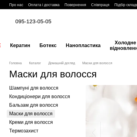
Перейти до основного контенту
Про нас
Оплата і доставка
Повернення
Співпраця
Підбір склад
095-123-05-05
Холодне
E
Кератин
Ботекс
Нанопластика
відновлен
Головна
Каталог
Домашній догляд
Маски для волосся
Маски для волосся
Шампуні для волосся
Кондиціонери для волосся
Бальзам для волосся
Маски для волосся
Креми для волосся
Термозахист