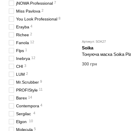
7
jNOWA Professional
2
Miss Pavlova
8
You Look Professional
4
Erayba
2
Richee
Артикул: SOK27
12
Fanola
Soika
1
Flps
Тонуюча маска Soika Pl
12
Inebrya
300 грн
3
CHI
2
LUM
9
Mr.Scrubber
11
PROFIStyle
14
Barex
4
Contempora
4
Sergilac
10
Elgon
5
Molecula