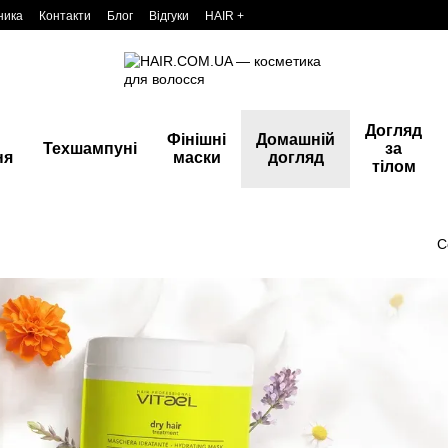
ника
Контакти
Блог
Відгуки
HAIR +
Догляд
Фінішні
Домашній
Техшампуні
за
ня
маски
догляд
тілом
С