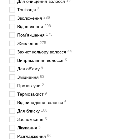
19
Для очищення волосся
3
Тонізація
286
Зволоження
298
Відновлення
175
Пом'якшення
275
Живлення
44
Захист кольору волосся
3
Випрямляння волосся
9
Для об'єму
63
Зміцнення
2
Проти лупи
9
Термозахист
6
Від випадіння волосся
108
Для блиску
3
Заспокоєння
5
Лікування
66
Розгладження