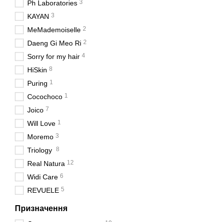
3
Ph Laboratories
3
KAYAN
2
MeMademoiselle
2
Daeng Gi Meo Ri
4
Sorry for my hair
8
HiSkin
1
Puring
1
Cocochoco
7
Joico
1
Will Love
3
Moremo
8
Triology
12
Real Natura
6
Widi Care
5
REVUELE
Призначення