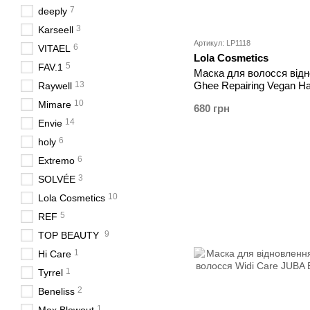
7
deeply
3
Karseell
Артикул: LP1118
6
VITAEL
Lola Cosmetics
5
FAV.1
Маска для волосся відн
13
Ghee Repairing Vegan Ha
Raywell
Queratina Vegetal
10
Mimare
680 грн
14
Envie
6
holy
6
Extremo
3
SOLVÉE
10
Lola Cosmetics
5
REF
9
TOP BEAUTY
1
Hi Care
1
Tyrrel
2
Beneliss
1