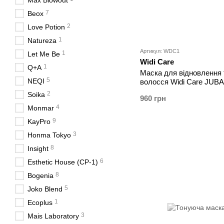
Max Blowout
7
Beox
2
Love Potion
1
Natureza
Артикул: WDC1
1
Let Me Be
Widi Care
1
Q+A
Маска для відновлення 
5
NEQI
волосся Widi Care JUBA 
Antiporosidade
2
Soika
960 грн
4
Monmar
9
KayPro
3
Honma Tokyo
8
Insight
6
Esthetic House (CP-1)
8
Bogenia
5
Joko Blend
1
Ecoplus
3
Mais Laboratory